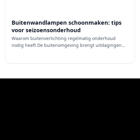
Buitenwandlampen schoonmaken: tips
voor seizoensonderhoud
Waarom buitenverlichting regelmatig onderhoud
nodig heeft De buitenomgeving brengt uitdagingen
met zich mee waar binnenverlichting nooit mee te
maken krijgt. St…