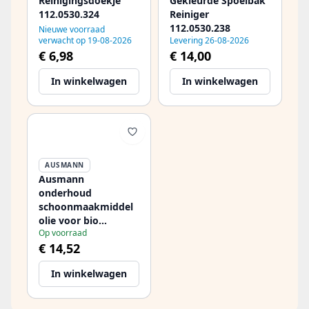
Reinigingsdoekje
Gekleurde Spoelbak
112.0530.324
Reiniger
112.0530.238
Nieuwe voorraad
verwacht op 19-08-2026
Levering 26-08-2026
€ 6,98
€ 14,00
In winkelwagen
In winkelwagen
AUSMANN
Ausmann
onderhoud
schoonmaakmiddel
olie voor bio
Op voorraad
composiet resin
€ 14,52
fiber spoelbak
1208966925
In winkelwagen