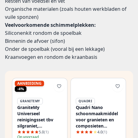
Resten van voedsel en vet
Organische materialen (zoals houten werkbladen of
vuile sponzen)
Veelvoorkomende schimmelplekken:
Siliconenkit rondom de spoelbak
Binnenin de afvoer (sifon)
Onder de spoelbak (vooral bij een lekkage)
Kraanvoegen en rondom de kraanbasis
AANBIEDING
-4%
GRANITEMY
QUADRI
GraniteMy
Quadri Nano
Universeel
schoonmaakmiddel
reinigingsset tbv
voor granieten en
silgraniet,
composieten
regigraniet,
spoelbakken 250ml
5.0
(1)
4.0
(1)
Op voorraad