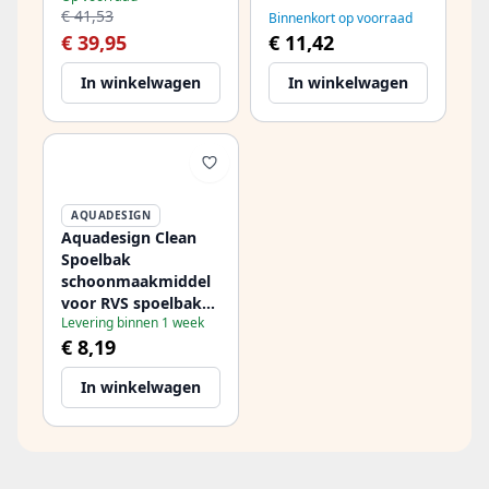
fragraniet en quartz
1208956070
€ 41,53
Binnenkort op voorraad
1208952866
€ 39,95
€ 11,42
In winkelwagen
In winkelwagen
AQUADESIGN
Aquadesign Clean
Spoelbak
schoonmaakmiddel
voor RVS spoelbak
Levering binnen 1 week
1208958218
€ 8,19
In winkelwagen