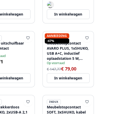
 winkelwagen
In winkelwagen
AANBIEDING
INDUX
-47%
uitschuifbaar
Meubelstopcontact
ntact
AVARO PLUS, 1xSHUKO,
USB A+C, inductief
raad
oplaadstation 5 W,
71
Op voorraad
kabel 1,5 m, zwart
€ 79,00
€ 147,77
 winkelwagen
In winkelwagen
INDUX
tekkerdoos
Meubelstopcontact
O, 2xUSB-A 2,1
SOFT, 3xSHUKO, kabel