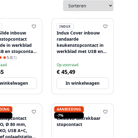
INDUX
Slide inbouw
Indux Cover inbouw
stopcontact
randaarde
de in werkblad
keukenstopcontact in
B en stopcontact
werkblad met USB en
rvs 1208957392
stopcontact kleur zilver
5.0
(1)
1208957393
raad
Op voorraad
45
€ 45,49
 winkelwagen
In winkelwagen
DING
AANBIEDING
INDUX
-7%
stopcontact
CAMINO uittrekbaar
O, Ø 80 mm,
stopcontact
O, USB A+C,
ief oplaadstation