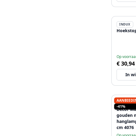
INDUX
Hoekstop
Op voorraa
€ 30,94
In w
AANBIEDI
DECOR
-41%
Decor Ma
gouden 
hanglamp
cm 4076
Op voorraa