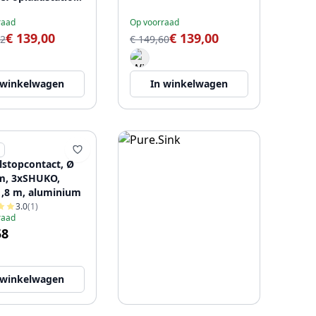
kabel 1,5 m, zwart
raad
Op voorraad
€ 139,00
€ 139,00
82
€ 149,60
 winkelwagen
In winkelwagen
stopcontact, Ø
m, 3xSHUKO,
1,8 m, aluminium
3.0
(1)
raad
58
 winkelwagen