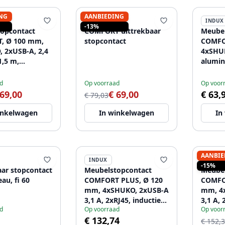
NG
AANBIEDING
INDUX
INDUX
-13%
opcontact
COMFORT uittrekbaar
Meubel
, Ø 100 mm,
stopcontact
COMFO
 2xUSB-A, 2,4
4xSHUK
1,5 m,
alumi
um
d
Op voorraad
Op voor
 69,00
€ 69,00
€ 63,
€ 79,03
inkelwagen
In winkelwagen
In
AANBIE
INDUX
INDUX
-15%
aar stopcontact
Meubelstopcontact
Meubel
au, fi 60
COMFORT PLUS, Ø 120
COMFO
mm, 4xSHUKO, 2xUSB-A
mm, 4
3,1 A, 2xRJ45, inductief
3,1 A, 
d
Op voorraad
Op voor
oplaadapparaat 5 W,
oplaad
€ 132,74
kabel 1,5 m, wit
kabel 
€ 152,