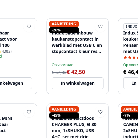
AANBIEDING
INDUX
INDUX
-26%
fbaar
Indux Slide inbouw
Indux 
act voor
keukenstopcontact in
keuken
i 100
werkblad met USB C en
Penaar
stopcontact kleur rvs
met US
4.0
(2)
d
1208957391
kleur 
Op voorraad
Op voor
€ 42,50
€ 46,
€ 57,33
inkelwagen
In winkelwagen
In
AANBIEDING
AANBIE
INDUX
INDUX
-45%
-7%
 MINI
Meubelcontactdoos
Meubel
baar
CHARGER PLUS, Ø 80
CAMIN
act
mm, 1xSHUKO, USB
2xSHUK
A+C, set met drie
induct