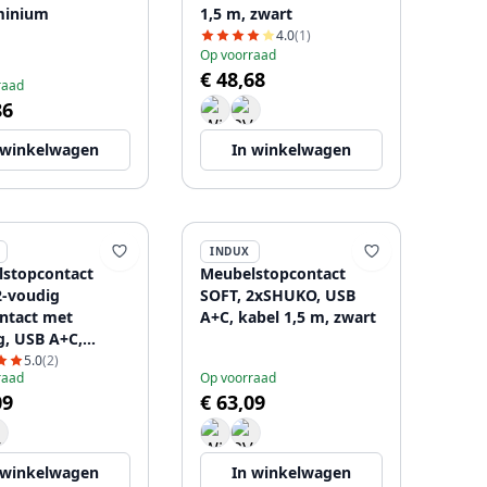
minium
1,5 m, zwart
4.0
(1)
Op voorraad
€ 48,68
raad
86
 winkelwagen
In winkelwagen
INDUX
stopcontact
Meubelstopcontact
2-voudig
SOFT, 2xSHUKO, USB
ntact met
A+C, kabel 1,5 m, zwart
g, USB A+C,
er met stekker,
5.0
(2)
raad
Op voorraad
09
€ 63,09
 winkelwagen
In winkelwagen