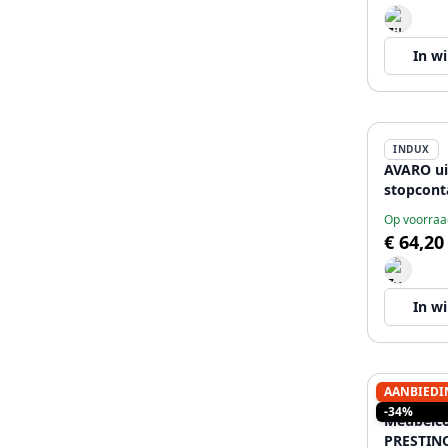
In w
INDUX
AVARO ui
stopcont
Op voorraa
€ 64,20
In w
AANBIEDI
INDUX
-34%
Meubelc
PRESTIN