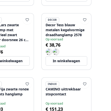
DECOR
Lars zwarte
Decor Tess blauw
amp met
metalen kegelvormige
rieel zwart
draadhanglamp 2578
Op voorraad
r doorsnee 26 cm
€ 38,76
raad
76
 winkelwagen
In winkelwagen
INDUX
Fija zwarte ronde
CAMINO uittrekbaar
nts hanglamp
stopcontact
raad
Op voorraad
93
€ 151,23