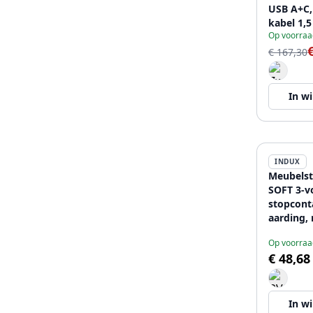
USB A+C,
kabel 1,5
Op voorraa
€ 167,30
In w
INDUX
Meubelst
SOFT 3-v
stopcont
aarding,
stekker, 
Op voorraa
€ 48,68
In w