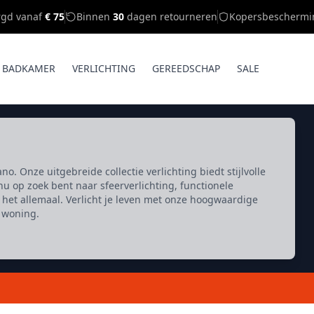
rgd vanaf
€ 75
Binnen
30
dagen retourneren
Kopersbeschermi
BADKAMER
VERLICHTING
GEREEDSCHAP
SALE
no. Onze uitgebreide collectie verlichting biedt stijlvolle
nu op zoek bent naar sfeerverlichting, functionele
je het allemaal. Verlicht je leven met onze hoogwaardige
 woning.