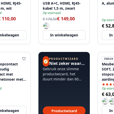
 HDMI, RJ45-
USB A+C, HDMI, RJ45-
A, alu
 m, wit
kabel 1,5 m, zwart
d
Op voorraad
€ 110,00
€ 149,00
€ 170,50
Op voor
€ 52,
inkelwagen
In winkelwagen
In
PRODUCTWIZARD
INDUX
🧭
Niet zeker waar te beginnen?
opcontact
Meubel
Gebruik onze slimme
oudig
SOFT, 
productwizard, het
act met
stopco
duurt minder dan 60
 netsnoer met
aardin
seconden.
zwart
netsno
d
Op voor
zwart
€ 63,
inkelwagen
In
Productwizard