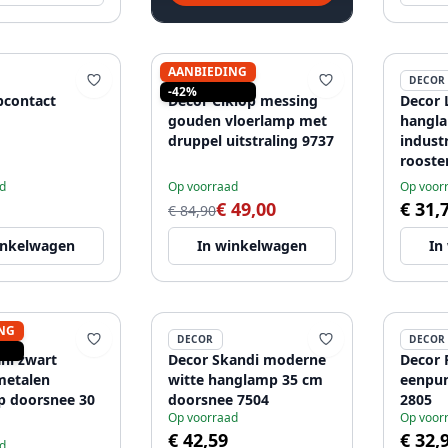
AANBIEDING
DECOR
DECOR
-42%
contact
Decor Ciklop messing
Decor 
gouden vloerlamp met
hangl
druppel uitstraling 9737
indust
rooste
2233
d
Op voorraad
Op voor
€ 49,00
€ 31,
€ 84,90
inkelwagen
In winkelwagen
In
NG
DECOR
DECOR
ni zwart
Decor Skandi moderne
Decor 
metalen
witte hanglamp 35 cm
eenpu
 doorsnee 30
doorsnee 7504
2805
Op voorraad
Op voor
€ 42,59
€ 32,
d