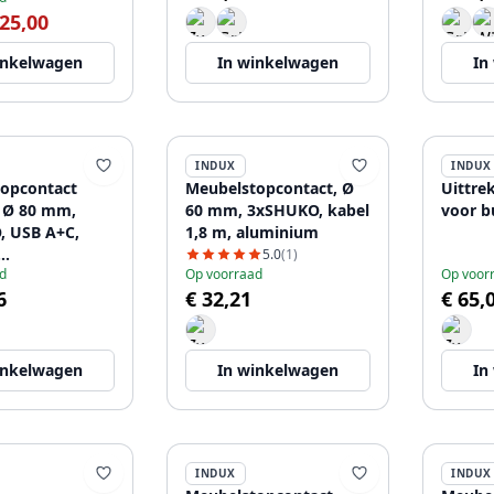
 25,00
inkelwagen
In winkelwagen
In
INDUX
INDUX
opcontact
Meubelstopcontact, Ø
Uittre
 Ø 80 mm,
60 mm, 3xSHUKO, kabel
voor bu
 USB A+C,
1,8 m, aluminium
5.0
(1)
d
Op voorraad
Op voor
paraat 10 W,
6
€ 32,21
€ 65,
 m, wit
inkelwagen
In winkelwagen
In
INDUX
INDUX