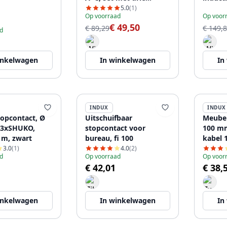
verwisselbare modules
10 W, 
5.0
(1)
Op voorraad
Op voor
(USB-A, HDMI, RJ45),
€ 49,50
kabel 1,5 m, zwart
€ 89,29
€ 149,
d
inkelwagen
In winkelwagen
In
INDUX
INDUX
opcontact, Ø
Uitschuifbaar
Meubel
 3xSHUKO,
stopcontact voor
100 m
 m, zwart
bureau, fi 100
kabel 
3.0
(1)
4.0
(2)
d
Op voorraad
Op voor
€ 42,01
€ 38,
inkelwagen
In winkelwagen
In