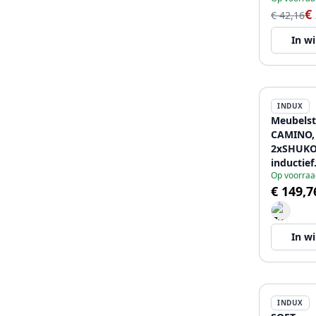
€
€ 42,16
In w
INDUX
Meubelst
CAMINO,
2xSHUKO,
inductief
Op voorraa
oplaadap
€ 149,7
kabel 1,5
In w
INDUX