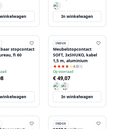
 winkelwagen
In winkelwagen
INDUX
kbaar stopcontact
Meubelstopcontact
reau, fi 60
SOFT, 3xSHUKO, kabel
1,5 m, aluminium
4.0
(1)
raad
Op voorraad
08
€ 49,07
 winkelwagen
In winkelwagen
INDUX