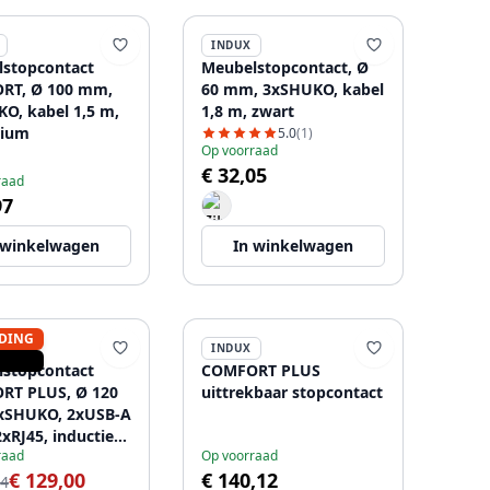
INDUX
stopcontact
Meubelstopcontact, Ø
RT, Ø 100 mm,
60 mm, 3xSHUKO, kabel
O, kabel 1,5 m,
1,8 m, zwart
nium
5.0
(1)
Op voorraad
€ 32,05
raad
97
 winkelwagen
In winkelwagen
DING
INDUX
stopcontact
COMFORT PLUS
RT PLUS, Ø 120
uittrekbaar stopcontact
xSHUKO, 2xUSB-A
2xRJ45, inductief
raad
Op voorraad
apparaat 5 W,
€ 129,00
€ 140,12
1,5 m, zwart
34