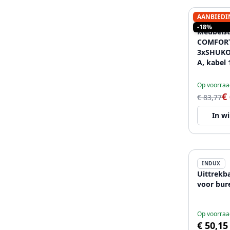
AANBIEDI
INDUX
-18%
Meubelst
COMFORT
3xSHUKO,
A, kabel 
alumini
Op voorraa
€
€ 83,77
In w
INDUX
Uittrekb
voor bure
Op voorraa
€ 50,15