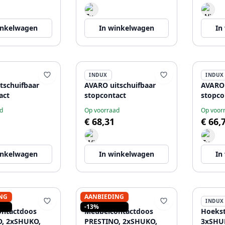
inkelwagen
In winkelwagen
In
INDUX
INDUX
tschuifbaar
AVARO uitschuifbaar
AVARO 
act
stopcontact
stopco
d
Op voorraad
Op voor
€ 68,31
€ 66,
inkelwagen
In winkelwagen
In
NG
AANBIEDING
INDUX
INDUX
-13%
ontactdoos
Meubelcontactdoos
Hoeks
O, 2xSHUKO,
PRESTINO, 2xSHUKO,
3xSHUK