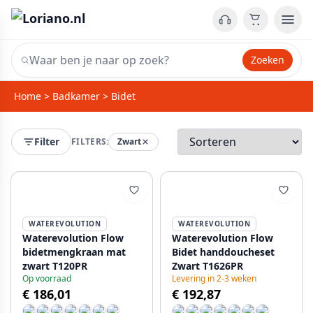
Zoeken
Home
>
Badkamer
>
Bidet
Filter
FILTERS:
Zwart
WATEREVOLUTION
WATEREVOLUTION
Waterevolution Flow
Waterevolution Flow
bidetmengkraan mat
Bidet handdoucheset
zwart T120PR
Zwart T1626PR
Op voorraad
Levering in 2-3 weken
€ 186,01
€ 192,87