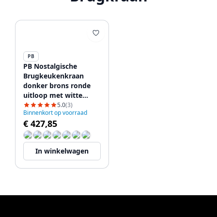
PB
PB Nostalgische
Brugkeukenkraan
donker brons ronde
uitloop met witte
hendels 1208954665
5.0
(3)
Binnenkort op voorraad
€ 427,85
In winkelwagen