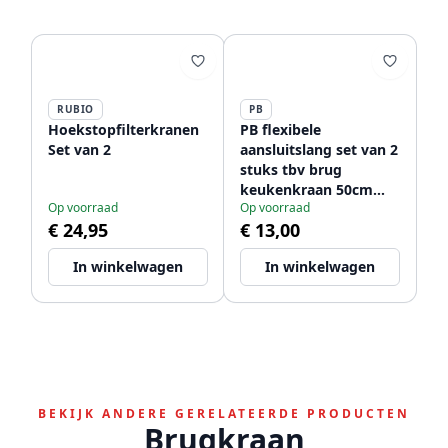
RUBIO
PB
Hoekstopfilterkranen
PB flexibele
Set van 2
aansluitslang set van 2
stuks tbv brug
keukenkraan 50cm
Op voorraad
Op voorraad
lang met 2 x
€ 24,95
€ 13,00
binnendraad 1/2 + 3/8
1208953845
In winkelwagen
In winkelwagen
BEKIJK ANDERE GERELATEERDE PRODUCTEN
Brugkraan