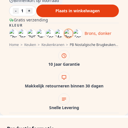
Binnenkort op voorraad
-
1
+
Plaats in winkelwagen
Gratis verzending
KLEUR
Brons, donker
Home
>
Keuken
>
Keukenkranen
>
PB Nostalgische Brugkeukenkraan donker brons haakse uitloop met sterknoppen 1208954667
10 Jaar Garantie
Makkelijk retourneren binnen 30 dagen
Snelle Levering