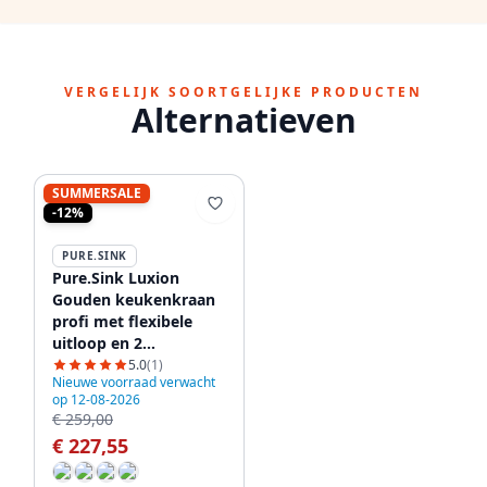
VERGELIJK SOORTGELIJKE PRODUCTEN
Alternatieven
SUMMERSALE
-12%
PURE.SINK
Pure.Sink Luxion
Gouden keukenkraan
profi met flexibele
uitloop en 2
straalsoorten
5.0
(1)
Nieuwe voorraad verwacht
PLXFLEX-60
op 12-08-2026
€ 259,00
€ 227,55