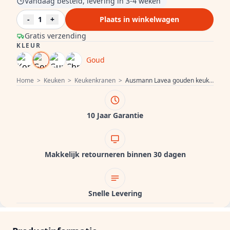
Vandaag besteld, levering in 3-4 weken
-
1
+
Plaats in winkelwagen
Gratis verzending
KLEUR
Goud
Home
>
Keuken
>
Keukenkranen
>
Ausmann Lavea gouden keukenkraan PVD gold met draaibare en flexibele uitloop 1208957436
10 Jaar Garantie
Makkelijk retourneren binnen 30 dagen
Snelle Levering