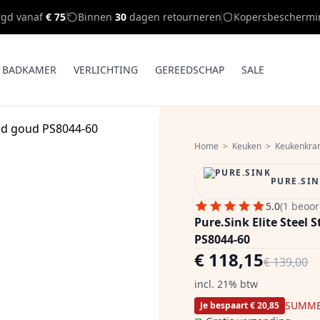
rgd vanaf
€ 75
Binnen
30
dagen retourneren
Kopersbeschermi
BADKAMER
VERLICHTING
GEREEDSCHAP
SALE
Home
>
Keuken
>
Keukenkra
PURE.SI
5.0
(1 beoor
Pure.Sink Elite Stee
PS8044-60
€ 118,15
€ 139,00
incl. 21% btw
SUMME
Je bespaart € 20,85