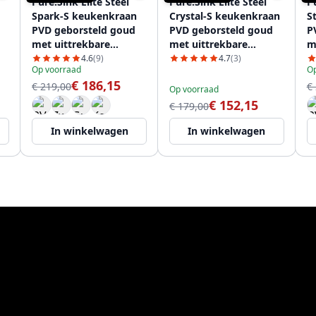
Pure.Sink Elite Steel
Pure.Sink Elite Steel
Pu
Spark-S keukenkraan
Crystal-S keukenkraan
S
PVD geborsteld goud
PVD geborsteld goud
P
met uittrekbare
met uittrekbare
m
uitloop PS8041-60
uitloop PS8050-60
u
4.6
(9)
4.7
(3)
Op voorraad
Op
€ 186,15
€ 219,00
€
Op voorraad
€ 152,15
€ 179,00
In winkelwagen
In winkelwagen