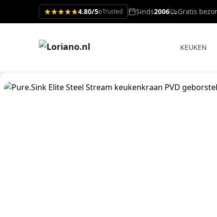
4.80/5
Sinds
2006
Gratis bezo
eTrusted
KEUKEN