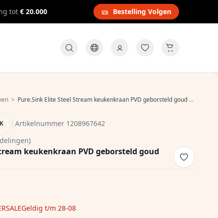
ng tot
€ 20.000
Bestelling Volgen
nen
>
Pure.Sink Elite Steel Stream keukenkraan PVD geborsteld goud PS8044-60
|
Artikelnummer 1208967642
NK
delingen)
l Stream keukenkraan PVD geborsteld goud
RSALE
Geldig t/m 28-08