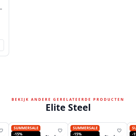
BEKIJK ANDERE GERELATEERDE PRODUCTEN
Elite Steel
SUMMERSALE
SUMMERSALE
S
PURE.SINK
PURE.SINK
-15%
-15%
-