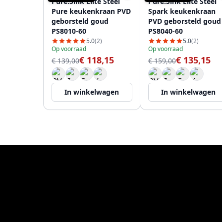
Pure.Sink Elite Steel
Pure.Sink Elite Steel
Pure keukenkraan PVD
Spark keukenkraan
geborsteld goud
PVD geborsteld goud
PS8010-60
PS8040-60
5.0
(2)
5.0
(2)
Op voorraad
Op voorraad
€ 118,15
€ 135,15
€ 139,00
€ 159,00
In winkelwagen
In winkelwagen