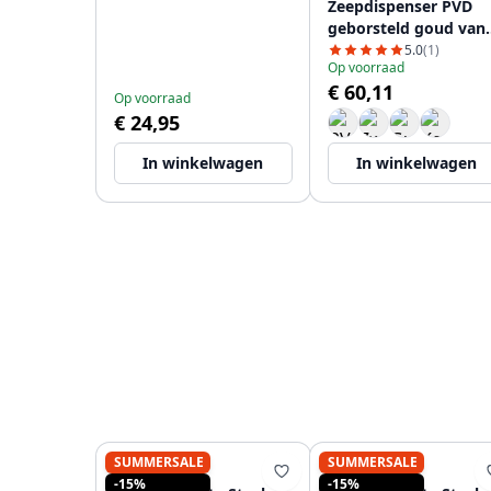
Zeepdispenser PVD
geborsteld goud van
boven navulbaar
5.0
(1)
Op voorraad
PS9010-60
€ 60,11
Op voorraad
€ 24,95
In winkelwagen
In winkelwagen
SUMMERSALE
SUMMERSALE
PURE.SINK
PURE.SINK
-15%
-15%