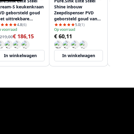
re.Sink Elite Steel
Pure.Sink Elite Steel
Pure.Sink 
tream-S keukenkraan
Shine inbouw
Flex 3-we
VD geborsteld goud
Zeepdispenser PVD
geborstel
et uittrekbare
geborsteld goud van
keukenkr
itloop PS8045-60
boven navulbaar
flexibele 
4.8
(6)
5.0
(1)
 voorraad
Op voorraad
Op voorraad
PS9010-60
Gefilterd 
€ 186,15
€ 60,11
€
 219,00
PS8110-60
€ 289,00
In winkelwagen
In winkelwagen
In wi