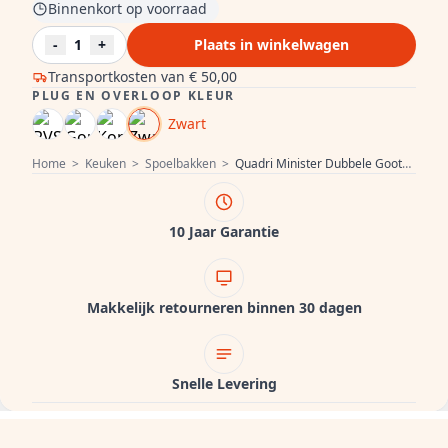
Binnenkort op voorraad
-
1
+
Plaats in winkelwagen
Transportkosten van
€ 50,00
PLUG EN OVERLOOP KLEUR
Zwart
Home
>
Keuken
>
Spoelbakken
>
Quadri Minister Dubbele Gootsteen spoelbak antraciet landelijk model 90x62cm met zwarte pluggen 1208956326
10 Jaar Garantie
Makkelijk retourneren binnen 30 dagen
Snelle Levering