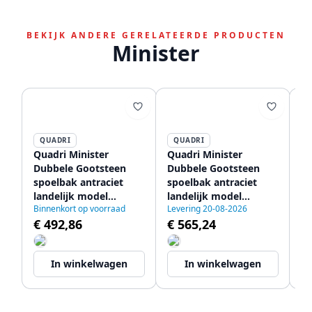
BEKIJK ANDERE GERELATEERDE PRODUCTEN
Minister
QUADRI
QUADRI
Quadri Minister
Quadri Minister
Qu
Dubbele Gootsteen
Dubbele Gootsteen
Du
spoelbak antraciet
spoelbak antraciet
sp
landelijk model
landelijk model
la
Binnenkort op voorraad
Levering 20-08-2026
Le
90x62cm 1208956322
90x62cm met gouden
9
€ 492,86
€ 565,24
€
pluggen 1208956323
pl
In winkelwagen
In winkelwagen