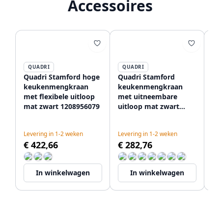
Accessoires
QUADRI
QUADRI
Quadri Stamford hoge
Quadri Stamford
Qu
keukenmengkraan
keukenmengkraan
k
met flexibele uitloop
met uitneembare
ma
mat zwart 1208956079
uitloop mat zwart
ui
1208956082
en
12
Levering in 1-2 weken
Levering in 1-2 weken
Le
€ 422,66
€ 282,76
€
In winkelwagen
In winkelwagen