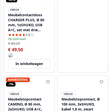
INDUX
Meubelcontactdoos
CHARGER PLUS, Ø 80
mm, 1xSHUKO, USB
A+C, set met drie
verwisselbare modules
5.0
(1)
Op voorraad
(USB-A, HDMI, RJ45),
€ 89,29
kabel 1,5 m, zwart
€ 49,50
In winkelwagen
AANBIEDING
-7%
INDUX
INDUX
Meubelstopcontact
Meubelstopcontact, Ø
CAMINO, Ø 80 mm,
100 mm, 3xSHUKO,
2xSHUKO, USB A+C,
kabel 1,8 m, zwart