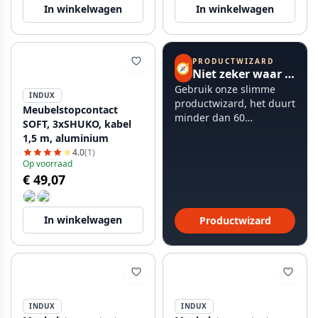
In winkelwagen
In winkelwagen
PRODUCTWIZARD
🧭
Niet zeker waar te beginnen?
Gebruik onze slimme
INDUX
productwizard, het duurt
Meubelstopcontact
minder dan 60
SOFT, 3xSHUKO, kabel
seconden.
1,5 m, aluminium
4.0
(1)
Op voorraad
€ 49,07
In winkelwagen
Productwizard
INDUX
INDUX