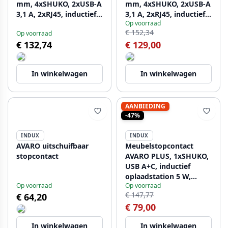
mm, 4xSHUKO, 2xUSB-A
mm, 4xSHUKO, 2xUSB-A
3,1 A, 2xRJ45, inductief
3,1 A, 2xRJ45, inductief
Op voorraad
oplaadapparaat 5 W,
oplaadapparaat 5 W,
€ 152,34
Op voorraad
kabel 1,5 m, wit
kabel 1,5 m, zwart
€ 132,74
€ 129,00
In winkelwagen
In winkelwagen
AANBIEDING
-47%
INDUX
INDUX
AVARO uitschuifbaar
Meubelstopcontact
stopcontact
AVARO PLUS, 1xSHUKO,
USB A+C, inductief
oplaadstation 5 W,
Op voorraad
Op voorraad
kabel 1,5 m, zwart
€ 147,77
€ 64,20
€ 79,00
In winkelwagen
In winkelwagen