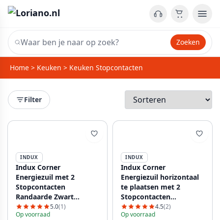
Zoeken
Home
>
Keuken
>
Keuken Stopcontacten
Filter
INDUX
INDUX
Indux Corner
Indux Corner
Еnergiezuil met 2
Еnergiezuil horizontaal
Stopcontacten
te plaatsen met 2
Randaarde Zwart
Stopcontacten
1208970642
Randaarde Zwart
5.0
(1)
4.5
(2)
Op voorraad
Op voorraad
1208953212