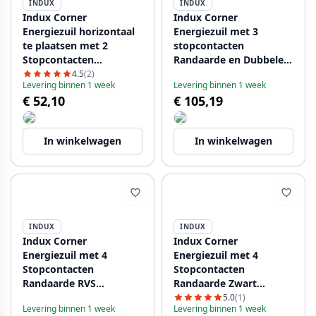
INDUX
INDUX
Indux Corner
Indux Corner
Еnergiezuil horizontaal
Еnergiezuil met 3
te plaatsen met 2
stopcontacten
Stopcontacten
Randaarde en Dubbele
Randaarde RVS
USB-C-lader RVS
4.5
(2)
Levering binnen 1 week
Levering binnen 1 week
1208953211
1208953216
€ 52,10
€ 105,19
In winkelwagen
In winkelwagen
INDUX
INDUX
Indux Corner
Indux Corner
Еnergiezuil met 4
Еnergiezuil met 4
Stopcontacten
Stopcontacten
Randaarde RVS
Randaarde Zwart
1208953218
1208953219
5.0
(1)
Levering binnen 1 week
Levering binnen 1 week