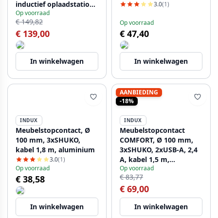
inductief oplaadstation
3.0
(1)
Op voorraad
10 W, kabel 1,5 m, zwart
€ 149,82
Op voorraad
€ 139,00
€ 47,40
In winkelwagen
In winkelwagen
AANBIEDING
-18%
INDUX
INDUX
Meubelstopcontact, Ø
Meubelstopcontact
100 mm, 3xSHUKO,
COMFORT, Ø 100 mm,
kabel 1,8 m, aluminium
3xSHUKO, 2xUSB-A, 2,4
A, kabel 1,5 m,
3.0
(1)
Op voorraad
Op voorraad
aluminium
€ 83,77
€ 38,58
€ 69,00
In winkelwagen
In winkelwagen