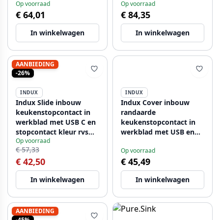
Op voorraad
Op voorraad
keukenkastje te
€ 64,01
€ 84,35
plaatsen in RVS
1156280162
In winkelwagen
In winkelwagen
AANBIEDING
-26%
INDUX
INDUX
Indux Slide inbouw
Indux Cover inbouw
keukenstopcontact in
randaarde
werkblad met USB C en
keukenstopcontact in
stopcontact kleur rvs
werkblad met USB en
Op voorraad
1208957391
stopcontact kleur zilver
€ 57,33
Op voorraad
1208957393
€ 42,50
€ 45,49
In winkelwagen
In winkelwagen
AANBIEDING
-45%