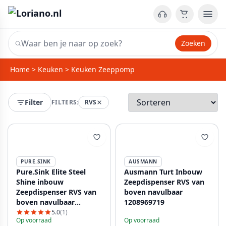
Zoeken
Home
>
Keuken
>
Keuken Zeeppomp
Filter
FILTERS:
RVS
PURE.SINK
AUSMANN
Pure.Sink Elite Steel
Ausmann Turt Inbouw
Shine inbouw
Zeepdispenser RVS van
Zeepdispenser RVS van
boven navulbaar
boven navulbaar
1208969719
PS9010-02
5.0
(1)
Op voorraad
Op voorraad