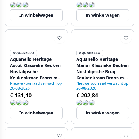
In winkelwagen
In winkelwagen
AQUANELLO
AQUANELLO
Aquanello Heritage
Aquanello Heritage
Ascot Klassieke Keuken
Manor Klassieke Keuken
Nostalgische
Nostalgische Brug
Keukenkraan Brons met
Keukenkraan Brons met
Nieuwe voorraad verwacht op
Nieuwe voorraad verwacht op
Ronde Uitlop BN-4003-
Witte Hendel en ronde
26-08-2026
26-08-2026
HA
Uitlop BN-4001-HA
€ 131,10
€ 202,84
In winkelwagen
In winkelwagen