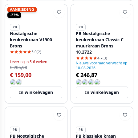
AANBIEDING
-23%
PB
PB
Nostalgische
PB Nostalgische
keukenkraan V1900
keukenkraan Classic C
Brons
muurkraan Brons
10.2722
5.0
(2)
4.7
(3)
Levering in 5-6 weken
Nieuwe voorraad verwacht op
€ 205,98
10-08-2026
€ 159,00
€ 246,87
In winkelwagen
In winkelwagen
PB
PB
PB Nostalgische
PB klassieke kraan