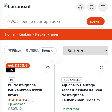
Zoeken
Home
>
Keuken
>
Keukenkranen
Filter
FILTERS:
Brons
AANBIEDING
-3%
PB
AQUANELLO
PB Nostalgische
Aquanello Heritage
keukenkraan V1910
Ascot Klassieke Keuken
Brons
Nostalgische
Keukenkraan Brons met
4.7
(3)
Op voorraad
Haakse Uitloop BN-
€ 305,12
Op voorraad
4002-HA