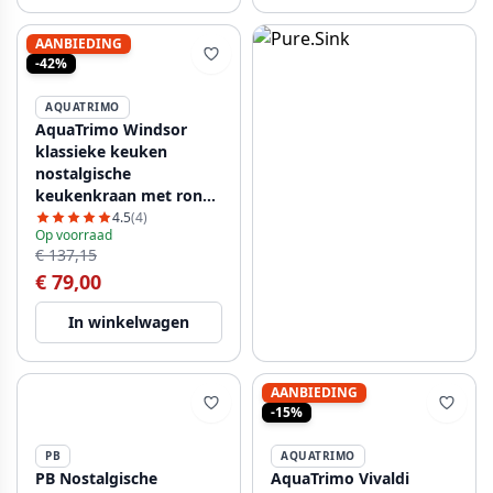
AANBIEDING
-42%
AQUATRIMO
AquaTrimo Windsor
klassieke keuken
nostalgische
keukenkraan met ronde
uitloop brons
4.5
(4)
Op voorraad
21WS7652BN
€ 137,15
€ 79,00
In winkelwagen
AANBIEDING
-15%
PB
AQUATRIMO
PB Nostalgische
AquaTrimo Vivaldi