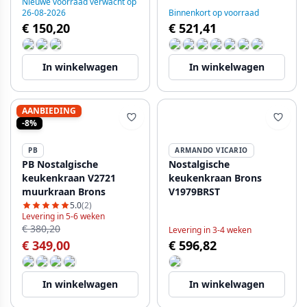
Nieuwe voorraad verwacht op
9001-HM
PBN.BRO.H.ST
26-08-2026
Binnenkort op voorraad
€ 150,20
€ 521,41
In winkelwagen
In winkelwagen
AANBIEDING
-8%
PB
ARMANDO VICARIO
PB Nostalgische
Nostalgische
keukenkraan V2721
keukenkraan Brons
muurkraan Brons
V1979BRST
5.0
(2)
Levering in 5-6 weken
€ 380,20
Levering in 3-4 weken
€ 349,00
€ 596,82
In winkelwagen
In winkelwagen