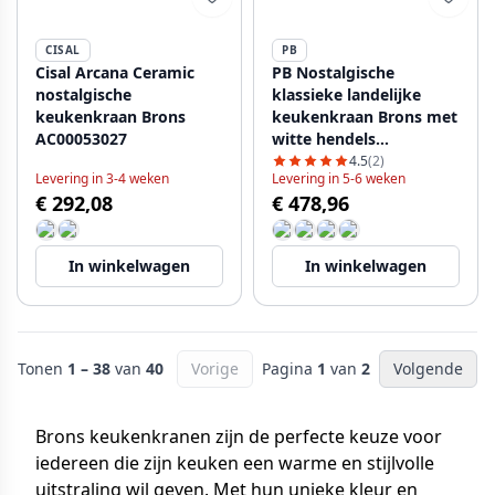
CISAL
PB
Cisal Arcana Ceramic
PB Nostalgische
nostalgische
klassieke landelijke
keukenkraan Brons
keukenkraan Brons met
AC00053027
witte hendels
1208953913
4.5
(2)
Levering in 3-4 weken
Levering in 5-6 weken
€ 292,08
€ 478,96
In winkelwagen
In winkelwagen
Tonen
1 – 38
van
40
Vorige
Pagina
1
van
2
Volgende
Brons keukenkranen zijn de perfecte keuze voor
iedereen die zijn keuken een warme en stijlvolle
uitstraling wil geven. Met hun unieke kleur en