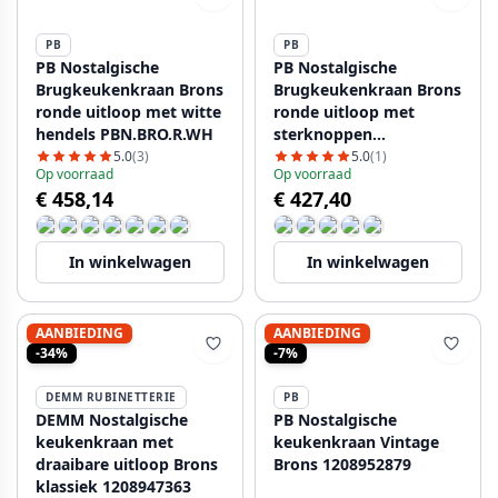
PB
PB
PB Nostalgische
PB Nostalgische
Brugkeukenkraan Brons
Brugkeukenkraan Brons
ronde uitloop met witte
ronde uitloop met
hendels PBN.BRO.R.WH
sterknoppen
PBN.BRO.R.ST
5.0
(3)
5.0
(1)
Op voorraad
Op voorraad
€ 458,14
€ 427,40
In winkelwagen
In winkelwagen
AANBIEDING
AANBIEDING
-34%
-7%
DEMM RUBINETTERIE
PB
DEMM Nostalgische
PB Nostalgische
keukenkraan met
keukenkraan Vintage
draaibare uitloop Brons
Brons 1208952879
klassiek 1208947363