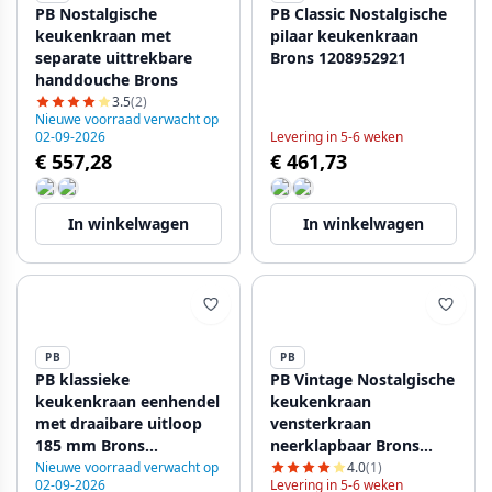
PB Nostalgische
PB Classic Nostalgische
keukenkraan met
pilaar keukenkraan
separate uittrekbare
Brons 1208952921
handdouche Brons
3.5
(2)
Nieuwe voorraad verwacht op
02-09-2026
Levering in 5-6 weken
€ 557,28
€ 461,73
In winkelwagen
In winkelwagen
PB
PB
PB klassieke
PB Vintage Nostalgische
keukenkraan eenhendel
keukenkraan
met draaibare uitloop
vensterkraan
185 mm Brons
neerklapbaar Brons
1208953114
1208953756
Nieuwe voorraad verwacht op
4.0
(1)
02-09-2026
Levering in 5-6 weken