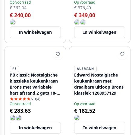
Op voorraad
Op voorraad
€ 362,04
€ 376,40
€ 240,00
€ 349,00
In winkelwagen
In winkelwagen
PB
AUSMANN
PB classic Nostalgische
Edward Nostalgische
klassieke keukenkraan
keukenkraan met
Brons met variabele
draaibare uitloop Brons
hart afstand 2 gats 18-
klassiek 1208957129
25cm 1208954352
5.0
(4)
Op voorraad
Op voorraad
€ 283,63
€ 182,52
In winkelwagen
In winkelwagen