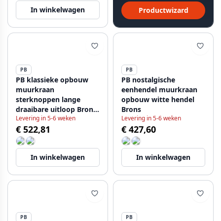
In winkelwagen
Productwizard
PB
PB
PB klassieke opbouw
PB nostalgische
muurkraan
eenhendel muurkraan
sterknoppen lange
opbouw witte hendel
draaibare uitloop Brons
Brons
Levering in 5-6 weken
Levering in 5-6 weken
1208855452
€ 522,81
€ 427,60
In winkelwagen
In winkelwagen
PB
PB