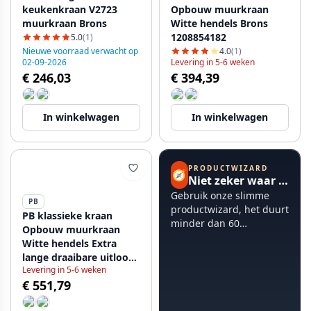
keukenkraan V2723
Opbouw muurkraan
muurkraan Brons
Witte hendels Brons
1208854182
5.0
(1)
Nieuwe voorraad verwacht op
4.0
(1)
02-09-2026
Levering in 5-6 weken
€ 246,03
€ 394,39
In winkelwagen
In winkelwagen
PRODUCTWIZARD
🧭
Niet zeker waar te beginnen?
Gebruik onze slimme
PB
productwizard, het duurt
PB klassieke kraan
minder dan 60
Opbouw muurkraan
seconden.
Witte hendels Extra
lange draaibare uitloop
Levering in 5-6 weken
Brons 1208854242
€ 551,79