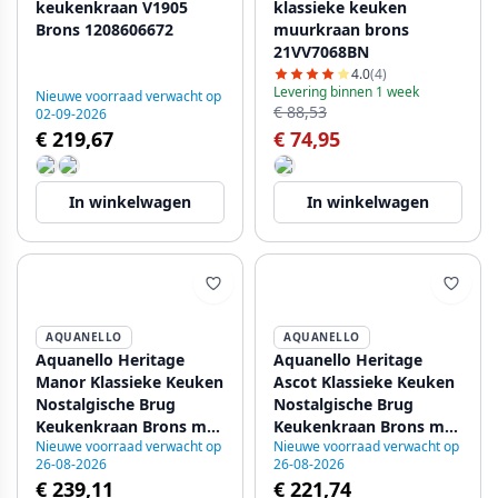
keukenkraan V1905
klassieke keuken
Brons 1208606672
muurkraan brons
21VV7068BN
4.0
(4)
Levering binnen 1 week
Nieuwe voorraad verwacht op
€ 88,53
02-09-2026
€ 219,67
€ 74,95
In winkelwagen
In winkelwagen
AQUANELLO
AQUANELLO
Aquanello Heritage
Aquanello Heritage
Manor Klassieke Keuken
Ascot Klassieke Keuken
Nostalgische Brug
Nostalgische Brug
Keukenkraan Brons met
Keukenkraan Brons met
Nieuwe voorraad verwacht op
Nieuwe voorraad verwacht op
Witte Hendel BN-0010-
Kruishendels BN-0011-
26-08-2026
26-08-2026
HM
HM
€ 239,11
€ 221,74