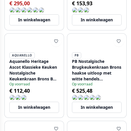
€ 295,00
€ 153,93
In winkelwagen
In winkelwagen
AQUANELLO
PB
Aquanello Heritage
PB Nostalgische
Ascot Klassieke Keuken
Brugkeukenkraan Brons
Nostalgische
haakse uitloop met
Keukenkraan Brons BN-
witte hendels
Op voorraad
Op voorraad
4004-HA
PBN.BRO.H.WH
€ 112,40
€ 525,48
In winkelwagen
In winkelwagen