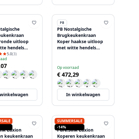
PB
talgische
PB Nostalgische
eukenkraan
Brugkeukenkraan
ronde uitloop
Koper haakse uitloop
tte hendels
met witte hendels
r PBN.KOP.R.WH
1208954674
5.0
(3)
raad
,07
Op voorraad
€ 472,29
 winkelwagen
In winkelwagen
RSALE
SUMMERSALE
SINK
PURE.SINK
-14%
ink Luxion
Pure.Sink Luxion
en keukenkraan
Koperen keukenkraan