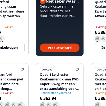
Niet zeker waar te beginnen?
etford
Quadri
Gebruik onze slimme
engkraan
Keuke
productwizard, het
t uitneembare
Zwart 
duurt minder dan 60
en sproeistand
Afwerk
seconden.
86
Zwarte
120895
 1-2 weken
Levering
7
€ 386
inkelwagen
In
Productwizard
QUADRI
QUADR
tamford
Quadri Leichester
Quadri
engkraan pvd
Keukenmengkraan PVD
Keuke
t draaibare
Koper 3-weg met een
met Ko
itloop
extra aansluiting voor
en Fle
 3-4 weken
Binnenkort op voorraad
Levering
99
gefilterd water
Uitloo
1
€ 363,94
€ 386
1208967670