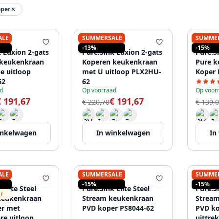
oper
ALE
SUMMERSALE
SUMME
K
PURE.SINK
PURE.
-13%
-15%
k Luxion 2-gats
Pure.Sink Luxion 2-gats
Pure.Si
 keukenkraan
Koperen keukenkraan
Pure k
e uitloop
met U uitloop PLX2HU-
Koper 
62
62
d
Op voorraad
Op voor
€ 191,67
€ 191,67
€ 220,78
€ 139,
inkelwagen
In winkelwagen
In
ALE
SUMMERSALE
SUMME
K
PURE.SINK
PURE.
-15%
-15%
 Elite Steel
Pure.Sink Elite Steel
Pure.Si
er
keukenkraan
Stream keukenkraan
Stream
er met
PVD koper PS8044-62
PVD k
re uitloop
uittre