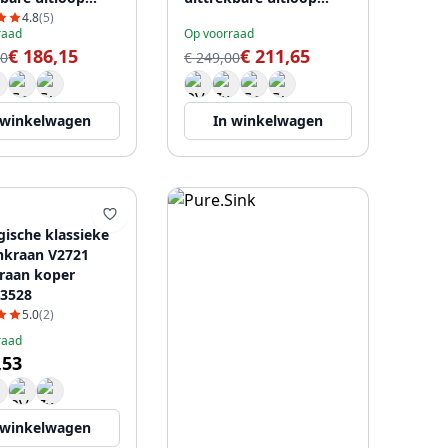
-62
PS8500-62
4.8
(5)
raad
Op voorraad
€ 186,15
€ 211,65
00
€ 249,00
 winkelwagen
In winkelwagen
gische klassieke
nkraan V2721
raan koper
3528
5.0
(2)
raad
,53
 winkelwagen