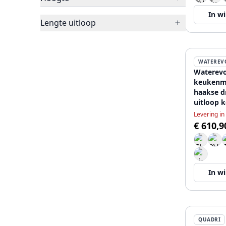
In w
Lengte uitloop
WATEREV
Waterevo
keukenm
haakse d
uitloop 
Levering in
€ 610,9
In w
QUADRI