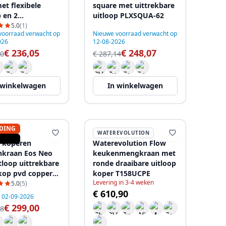
et flexibele
square met uittrekbare
p en 2
uitloop PLXSQUA-62
soorten PLXFLEX-
5.0
(1)
voorraad verwacht op
Nieuwe voorraad verwacht op
026
12-08-2026
€ 236,05
€ 248,07
00
€ 287,14
 winkelwagen
In winkelwagen
DING
E
WATEREVOLUTION
 koperen
Waterevolution Flow
kraan Eos Neo
keukenmengkraan met
tloop uittrekbare
ronde draaibare uitloop
kop pvd copper
koper T158UCPE
Levering in 3-4 weken
28.254
5.0
(5)
€ 610,90
g 02-09-2026
€ 299,00
58