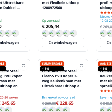
t Uittrekbare
met Flexibele uitloop
profi m
en Dubbel-
1208972560
uitloo
Handdouche
straal
Nieuwe 
65
62
d
Op voorraad
12-08-2
0
€ 205,44
€ 269,
inkelwagen
In winkelwagen
In
ALE
SUMMERSALE
AANBIE
K
PURE.SINK
FRANK
-15%
-13%
 Elite Steel
Pure.Sink Elite Steel
Franke
eg PVD koper
Clear-S PVD Koper 3-
Keuken
raan met
weg Keukenkraan met
met ui
 uitloop en
Uittrekbare Uitloop en
sproei
d Water PS8110-
Gefilterd Water PS8120-
115.06
62
n 25-26 weken
Binnenkort op voorraad
Leverin
€ 245,65
€ 228,65
€ 269,00
€ 343,