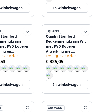
 winkelwagen
In winkelwagen
I
QUADRI
 Stamford
Quadri Stamford
nmengkraan
Keukenmengkraan Wit
met PVD koperen
met PVD Koperen
ing en
Afwerking met
 in 2-3 weken
Levering in 2-3 weken
mbare Uitloop
Uitneembare Uitloop en
,53
€ 325,05
7689
Sproeistand 1208967692
 winkelwagen
In winkelwagen
I
AUSMANN