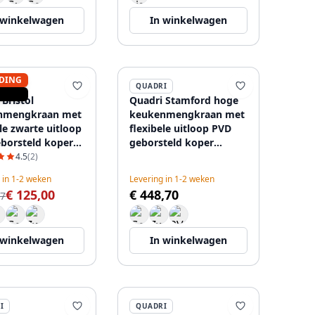
 winkelwagen
In winkelwagen
DING
I
QUADRI
l
Quadri Stamford hoge
nmengkraan met
keukenmengkraan met
le zwarte uitloop
flexibele uitloop PVD
borsteld koper
geborsteld koper
5984
1208956078
4.5
(2)
 in 1-2 weken
Levering in 1-2 weken
€ 125,00
€ 448,70
17
 winkelwagen
In winkelwagen
I
QUADRI