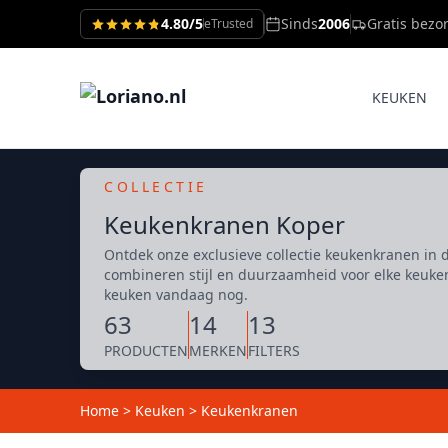
4.80/5
Sinds
2006
Gratis bezo
eTrusted
KEUKEN
COLLECTIE
Keukenkranen Koper
Ontdek onze exclusieve collectie keukenkranen in
combineren stijl en duurzaamheid voor elke keuke
keuken vandaag nog.
63
14
13
PRODUCTEN
MERKEN
FILTERS
Home
>
Keuken
>
Keukenkranen