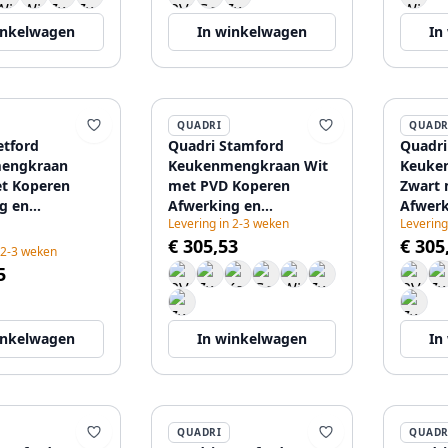
inkelwagen
In winkelwagen
In
QUADRI
QUADR
etford
Quadri Stamford
Quadri
engkraan
Keukenmengkraan Wit
Keuke
t Koperen
met PVD Koperen
Zwart 
g en
Afwerking en
Afwerk
Levering in 2-3 weken
Levering
are Uitloop
Uitneembare Uitloop
Uitnee
€ 305,53
€ 305
eistand
1208967687
120896
 2-3 weken
76
5
inkelwagen
In winkelwagen
In
QUADRI
QUADR