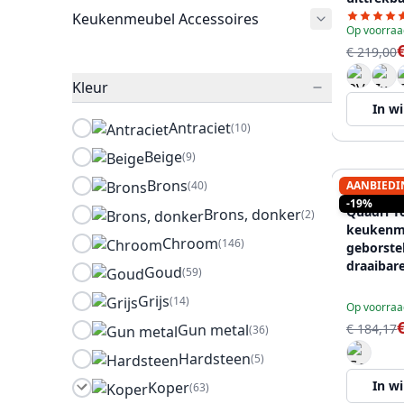
PS8041-6
Keukenmeubel Accessoires
Op voorraa
€ 219,00
Kleur
In w
Antraciet
(10)
Beige
(9)
Brons
(40)
AANBIEDI
QUADRI
-19%
Quadri Y
Brons, donker
(2)
keukenm
Chroom
(146)
geborste
draaibare
Goud
(59)
12089559
Grijs
(14)
Op voorraa
Gun metal
€ 184,17
(36)
Hardsteen
(5)
In w
Koper
(63)