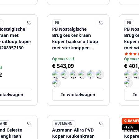
N
PB
PB
ostalgische
PB Nostalgische
PB Nos
raan met
Brugkeukenkraan
Brugk
e uitloop koper
koper haakse uitloop
koper 
 1208957130
met sterknoppen
met wi
copper PBN.KOP.H.ST
coppe
Op voorraad
Op voor
€ 543,09
€ 401
d
2
inkelwagen
In winkelwagen
In
SUMME
LAND
AUSMANN
PURE.
-12%
nd Celeste
Ausmann Alira PVD
Pure.S
engkraan
Koper Keukenkraan
Koper