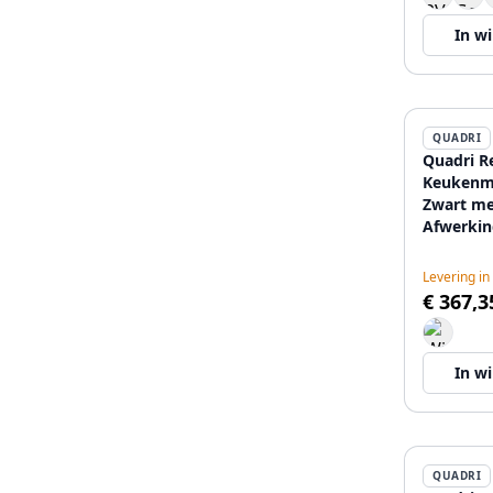
In w
QUADRI
Quadri R
Keukenm
Zwart me
Afwerkin
Uitneemb
met Spro
Levering in
12089676
€ 367,3
In w
QUADRI