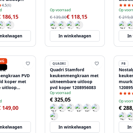
2
PS8045
4.5
(6)
d
Op voorraad
Op voor
€ 186,15
€ 118,15
€ 139,00
€ 219,
inkelwagen
In winkelwagen
In
NG
QUADRI
PB
ork
Quadri Stamford
Nostal
engkraan PVD
keukenmengkraan met
keuke
ld koper met
uitneembare uitloop
muurk
 uitloop
pvd koper 1208956083
120895
Op voorraad
06
€ 325,05
d
Op voor
€ 149,00
€ 288
inkelwagen
In winkelwagen
In