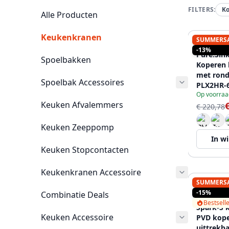
FILTERS:
K
Alle Producten
Keukenkranen
SUMMERS
PURE.SIN
-13%
Pure.Sin
Spoelbakken
Koperen
met rond
Spoelbak Accessoires
PLX2HR-
Op voorraa
Keuken Afvalemmers
€ 220,78
Keuken Zeeppomp
In w
Keuken Stopcontacten
Keukenkranen Accessoire
SUMMERS
PURE.SIN
-15%
Combinatie Deals
Pure.Sink
Bestsell
Spark-S 
Keuken Accessoire
PVD kop
uittrekba