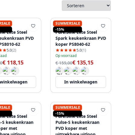
RSALE
SUMMERSALE
SINK
PURE.SINK
-15%
nk Elite Steel
Pure.Sink Elite Steel
eukenkraan PVD
Spark keukenkraan PVD
PS8010-62
koper PS8040-62
5.0
(2)
5.0
(1)
raad
Op voorraad
€ 118,15
€ 135,15
00
€ 159,00
 winkelwagen
In winkelwagen
RSALE
SUMMERSALE
SINK
PURE.SINK
-15%
nk Elite Steel
Pure.Sink Elite Steel
-S keukenkraan
Pulse-S keukenkraan
oper met
PVD koper met
kbare uitloop
uittrekbare uitloop