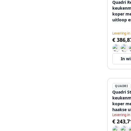
Quadri R
keukenm
koper me
uitloop 
12089560
Levering in
€ 386,8
In w
QUADRI
Quadri S
keukenm
koper me
haakse u
Levering in
12089560
€ 243,7