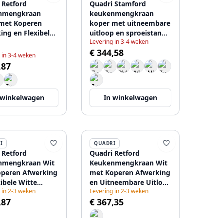
 Retford
Quadri Stamford
nmengkraan
keukenmengkraan
met Koperen
koper met uitneembare
ing en Flexibele
uitloop en sproeistand
Levering in 3-4 weken
 Uitloop
1208956094
€ 344,58
6091
 in 3-4 weken
,87
 winkelwagen
In winkelwagen
I
QUADRI
 Retford
Quadri Retford
nmengkraan Wit
Keukenmengkraan Wit
peren Afwerking
met Koperen Afwerking
xibele Witte
en Uitneembare Uitloop
 in 2-3 weken
Levering in 2-3 weken
p 1208967673
met Sproeistand
,87
€ 367,35
1208967675