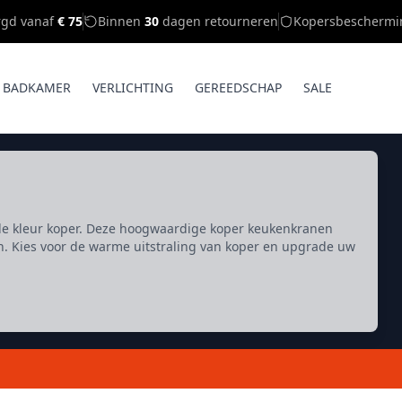
rgd vanaf
€ 75
Binnen
30
dagen retourneren
Kopersbeschermi
BADKAMER
VERLICHTING
GEREEDSCHAP
SALE
 de kleur koper. Deze hoogwaardige koper keukenkranen
n. Kies voor de warme uitstraling van koper en upgrade uw