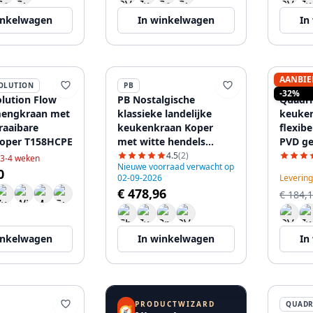
inkelwagen
In winkelwagen
In
AANBIE
OLUTION
PB
QUADR
-32%
lution Flow
PB Nostalgische
Quadri Bristo
engkraan met
klassieke landelijke
keuke
raaibare
keukenkraan Koper
flexibe
koper T158HCPE
met witte hendels
PVD ge
1208953914
120895
4.5
(2)
 3-4 weken
Nieuwe voorraad verwacht op
0
02-09-2026
Levering
€ 478,96
€ 184,
inkelwagen
In winkelwagen
In
PRODUCTWIZARD
QUADR
🧭