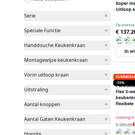
Koper me
Uitloop 
Serie
Functie 
12089706
Op voorraa
Speciale Functie
€ 137,2
Handdouche Keukenkraan
In w
Montagewijze keukenkraan
Vorm uitloop kraan
SUMMERS
PURE.SIN
-15%
Pure.Sink
Uitstraling
Flex 3-w
keukenk
flexibele
Aantal knoppen
Gefilter
62
Levering i
Aantal Gaten Keukenkraan
€ 289,00
Hoogte