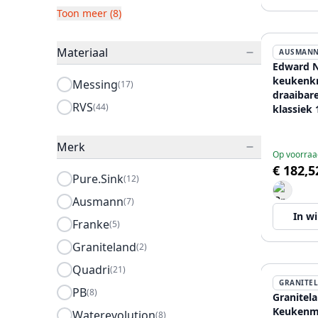
Toon meer (8)
Materiaal
AUSMAN
Edward N
keukenk
Messing
(17)
draaibar
RVS
(44)
klassiek
Merk
Op voorraa
€ 182,5
Pure.Sink
(12)
Ausmann
(7)
In w
Franke
(5)
Graniteland
(2)
Quadri
(21)
GRANITE
PB
(8)
Granitela
Keukenm
Waterevolution
(8)