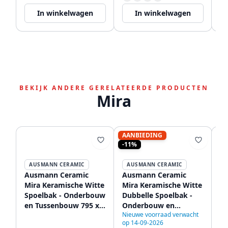
In winkelwagen
In winkelwagen
BEKIJK ANDERE GERELATEERDE PRODUCTEN
Mira
AANBIEDING
-11%
AUSMANN CERAMIC
AUSMANN CERAMIC
Ausmann Ceramic
Ausmann Ceramic
A
Mira Keramische Witte
Mira Keramische Witte
Mi
Spoelbak - Onderbouw
Dubbelle Spoelbak -
Du
en Tussenbouw 795 x
Onderbouw en
O
Nieuwe voorraad verwacht
460 mm met RVS plug
Tussenbouw 890 x 456
Tu
op 14-09-2026
1208970515
mm met RVS pluggen
m