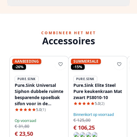
COMBINEER HET MET
Accessoires
AANBIEDING
SUMMERSALE
S
-26%
-15%
-1
PURE.SINK
PURE.SINK
P
Pure.Sink Universal
Pure.Sink Elite Steel
Pu
Siphon dubbele ruimte
Pure keukenkraan Mat
Sp
besparende spoelbak
zwart PS8010-10
Ma
sifon voor in de
5.0
(2)
keuken met 2
5.0
(1)
Binnenkort op voorraad
Op
vaatwasser
€ 125,00
€ 
Op voorraad
aansluitingen WSTDSI-
€ 31,80
€ 106,25
€
32
€ 23,50