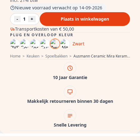
incl. 21% btw
Nieuwe voorraad verwacht op 14-09-2026
-
1
+
Plaats in winkelwagen
Transportkosten van
€ 50,00
PLUG EN OVERLOOP KLEUR
Zwart
Home
>
Keuken
>
Spoelbakken
>
Ausmann Ceramic Mira Keramische Witte Dubbelle Spoelbak - Onderbouw en Tussenbouw 890 x 456 mm met Zwarte pluggen 1208971474
10 Jaar Garantie
Makkelijk retourneren binnen 30 dagen
Snelle Levering