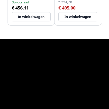
€ 554,28
Op voorraad
Op
1208970549
kr
€ 456,11
€ 495,00
€
pl
In winkelwagen
In winkelwagen