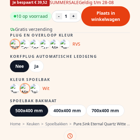
SUMMERSALE
Geldig t/m 28-08
Je bespaart € 39,52
Plaats in
10 op voorraad
-
1
+
winkelwagen
Gratis verzending
PLUG EN OVERLOOP KLEUR
RVS
KORFPLUG AUTOMATISCHE LEDIGING
Nee
Ja
KLEUR SPOELBAK
Wit
SPOELBAK BAKMAAT
500x400 mm
400x400 mm
700x400 mm
Home
>
Keuken
>
Spoelbakken
>
Pure.Sink Eternal Quartz Witte Spoelbak 50x40 cm Vlakinbouw en Onderbouw met RVS plug