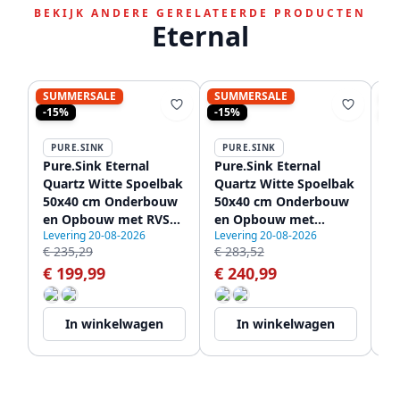
BEKIJK ANDERE GERELATEERDE PRODUCTEN
Eternal
SUMMERSALE
SUMMERSALE
S
-15%
-15%
-1
PURE.SINK
PURE.SINK
P
Pure.Sink Eternal
Pure.Sink Eternal
Pu
Quartz Witte Spoelbak
Quartz Witte Spoelbak
Qu
50x40 cm Onderbouw
50x40 cm Onderbouw
5
en Opbouw met RVS
en Opbouw met
e
Levering 20-08-2026
Levering 20-08-2026
Le
plug
Gouden plug
Ko
€ 235,29
€ 283,52
€ 
€ 199,99
€ 240,99
€
In winkelwagen
In winkelwagen