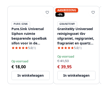
AANBIEDING
-4%
PURE.SINK
GRANITEMY
P
Pure.Sink Universal
GraniteMy Universeel
Pu
Siphon ruimte
reinigingsset tbv
in
besparende spoelbak
silgraniet, regigraniet,
sp
sifon voor in de
fragraniet en quartz
keuken met 2
1208952866
5.0
(1)
5.0
(1)
vaatwasser
Op voorraad
Op
aansluitingen WSTSSI-
€ 41,53
€
Op voorraad
32
€ 18,00
€ 39,95
In winkelwagen
In winkelwagen