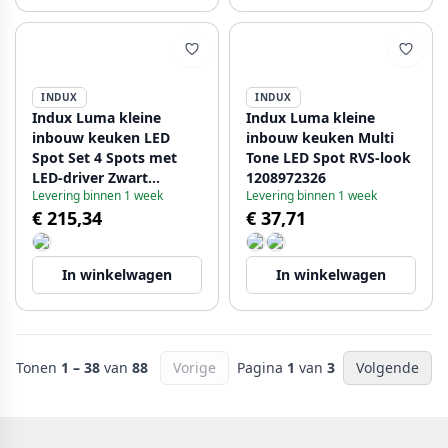
INDUX
INDUX
Indux Luma kleine
Indux Luma kleine
inbouw keuken LED
inbouw keuken Multi
Spot Set 4 Spots met
Tone LED Spot RVS-look
LED-driver Zwart
1208972326
Levering binnen 1 week
Levering binnen 1 week
1208972325
€ 215,34
€ 37,71
In winkelwagen
In winkelwagen
Tonen
1 – 38
van
88
Vorige
Pagina
1
van
3
Volgende