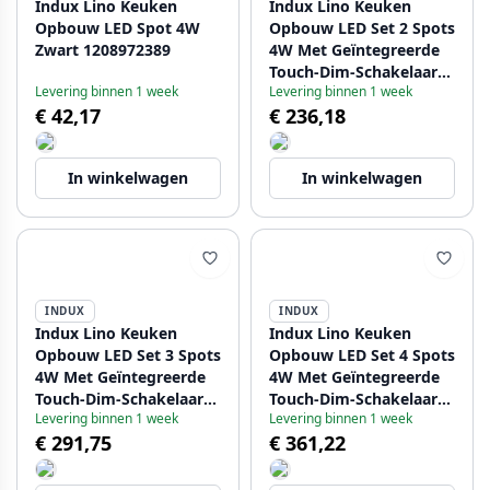
Indux Lino Keuken
Indux Lino Keuken
Opbouw LED Spot 4W
Opbouw LED Set 2 Spots
Zwart 1208972389
4W Met Geïntegreerde
Touch-Dim-Schakelaar
Levering binnen 1 week
Levering binnen 1 week
Zwart 1208972390
€ 42,17
€ 236,18
In winkelwagen
In winkelwagen
INDUX
INDUX
Indux Lino Keuken
Indux Lino Keuken
Opbouw LED Set 3 Spots
Opbouw LED Set 4 Spots
4W Met Geïntegreerde
4W Met Geïntegreerde
Touch-Dim-Schakelaar
Touch-Dim-Schakelaar
Levering binnen 1 week
Levering binnen 1 week
Zwart 1208972391
Zwart 1208972392
€ 291,75
€ 361,22