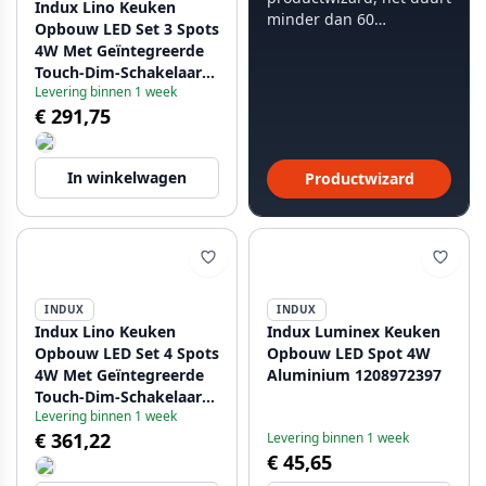
Indux Lino Keuken
minder dan 60
Opbouw LED Set 3 Spots
seconden.
4W Met Geïntegreerde
Touch-Dim-Schakelaar
Levering binnen 1 week
Aluminium 1208972395
€ 291,75
In winkelwagen
Productwizard
INDUX
INDUX
Indux Lino Keuken
Indux Luminex Keuken
Opbouw LED Set 4 Spots
Opbouw LED Spot 4W
4W Met Geïntegreerde
Aluminium 1208972397
Touch-Dim-Schakelaar
Levering binnen 1 week
Aluminium 1208972396
€ 361,22
Levering binnen 1 week
€ 45,65