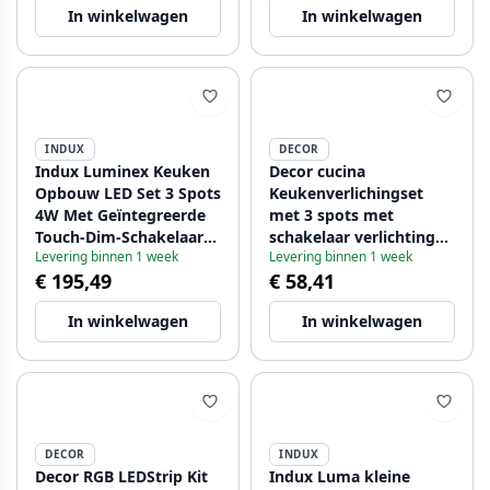
In winkelwagen
In winkelwagen
INDUX
DECOR
Indux Luminex Keuken
Decor cucina
Opbouw LED Set 3 Spots
Keukenverlichingset
4W Met Geïntegreerde
met 3 spots met
Touch-Dim-Schakelaar
schakelaar verlichting
Levering binnen 1 week
Levering binnen 1 week
Aluminium 1208972398
warm wit 1208963267
€ 195,49
€ 58,41
In winkelwagen
In winkelwagen
DECOR
INDUX
Decor RGB LEDStrip Kit
Indux Luma kleine