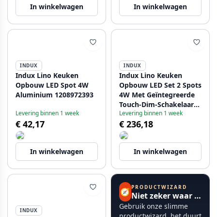
In winkelwagen
In winkelwagen
INDUX
INDUX
Indux Lino Keuken
Indux Lino Keuken
Opbouw LED Spot 4W
Opbouw LED Set 2 Spots
Aluminium 1208972393
4W Met Geïntegreerde
Touch-Dim-Schakelaar
Levering binnen 1 week
Levering binnen 1 week
Aluminium 1208972394
€ 42,17
€ 236,18
In winkelwagen
In winkelwagen
PRODUCTWIZARD
🧭
Niet zeker waar te beginnen?
Gebruik onze slimme
INDUX
productwizard, het duurt