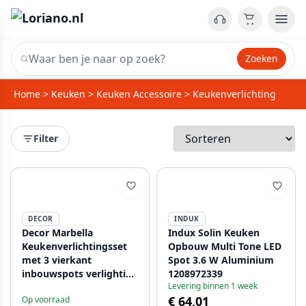
Zoeken
Home
>
Keuken
>
Keuken Accessoire
>
Keukenverlichting
Filter
DECOR
INDUX
Decor Marbella
Indux Solin Keuken
Keukenverlichtingsset
Opbouw Multi Tone LED
met 3 vierkant
Spot 3.6 W Aluminium
inbouwspots verlighting
1208972339
Levering binnen 1 week
warm wit 1208962909
€ 64,01
Op voorraad