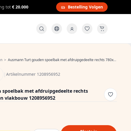
ng tot
€ 20.000
Bestelling Volgen
en
>
Ausmann Turt gouden spoelbak met afdruipgedeelte rechts 780x500mm opbouw en vlakbouw 1208956952
|
Artikelnummer 1208956952
spoelbak met afdruipgedeelte rechts
n vlakbouw 1208956952