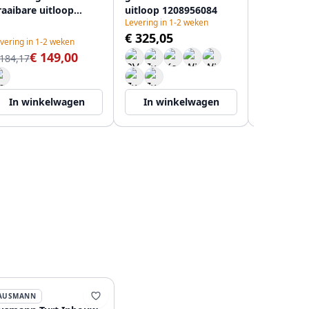
raaibare uitloop
uitloop 1208956084
uitloop en
Levering in 1-2 weken
208955905
120895608
€ 325,05
vering in 1-2 weken
Levering in 
€ 149,00
€ 386,87
 184,17
In winkelwagen
In winkelwagen
In wi
AUSMANN