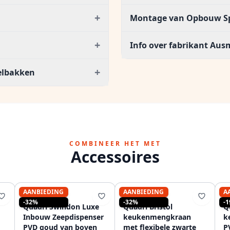
+
Montage van Opbouw S
+
Info over fabrikant Au
+
oelbakken
COMBINEER HET MET
Accessoires
AANBIEDING
AANBIEDING
A
QUADRI
QUADRI
-32%
-32%
-
Quadri Swindon Luxe
Quadri Bristol
Q
Inbouw Zeepdispenser
keukenmengkraan
k
PVD goud van boven
met flexibele zwarte
P