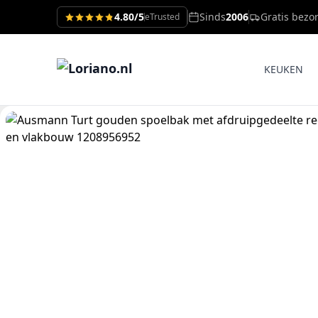
4.80/5
Sinds
2006
Gratis bezo
eTrusted
KEUKEN