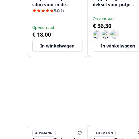
sifon voor in de
deksel voor putje
keuken met 2
11,5cm 1208956040
5.0
(1)
vaatwasser
Op voorraad
aansluitingen WSTSSI-
€ 36,30
Op voorraad
32
€ 18,00
In winkelwagen
In winkelwagen
AUSMANN
AUSMANN