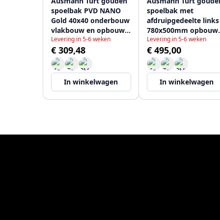
Ausmann Turt gouden
Ausmann Turt goude
spoelbak PVD NANO
spoelbak met
Gold 40x40 onderbouw
afdruipgedeelte links
vlakbouw en opbouw
780x500mm opbouw
Levering in 5-6 weken
Levering in 5-6 weken
1208956938
en vlakbouw
€ 309,48
€ 495,00
1208956942
In winkelwagen
In winkelwagen