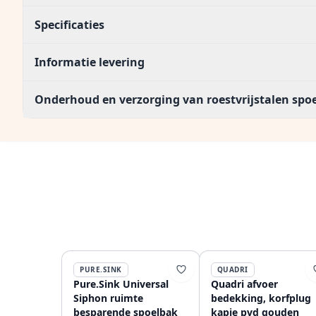
Specificaties
Informatie levering
Onderhoud en verzorging van roestvrijstalen sp
PURE.SINK
QUADRI
Pure.Sink Universal
Quadri afvoer
Siphon ruimte
bedekking, korfplug
besparende spoelbak
kapje pvd gouden