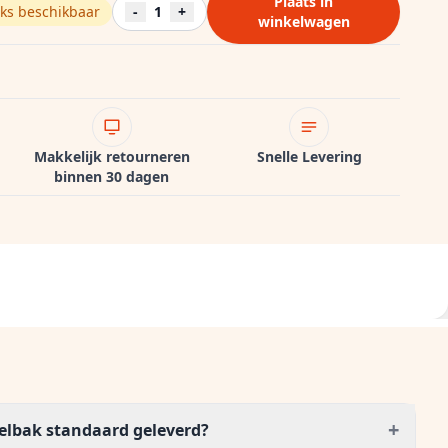
Plaats in
ks beschikbaar
-
1
+
winkelwagen
Makkelijk retourneren
Snelle Levering
binnen 30 dagen
+
oelbak standaard geleverd?