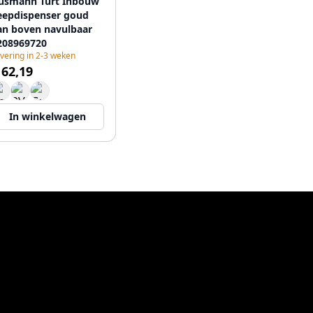
usmann Turt Inbouw
eepdispenser goud
an boven navulbaar
208969720
vering in 2-3 weken
 62,19
In winkelwagen