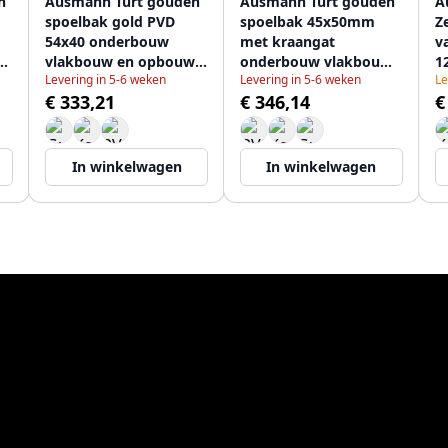
n
Ausmann Turt gouden
Ausmann Turt gouden
A
spoelbak gold PVD
spoelbak 45x50mm
Z
54x40 onderbouw
met kraangat
v
vlakbouw en opbouw
onderbouw vlakbouw
1
Levering in 5-6 weken
Levering in 5-6 weken
Le
1208956949
en opbouw 1208956958
€ 333,21
€ 346,14
€
In winkelwagen
In winkelwagen