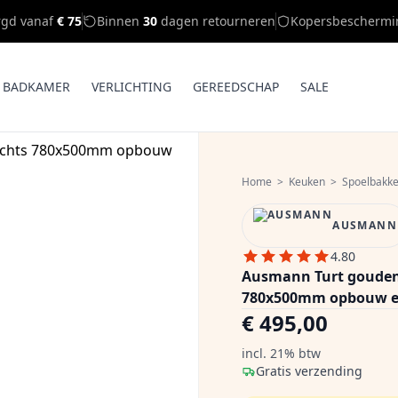
rgd vanaf
€ 75
Binnen
30
dagen retourneren
Kopersbeschermi
BADKAMER
VERLICHTING
GEREEDSCHAP
SALE
Home
>
Keuken
>
Spoelbakk
AUSMANN
4.80
Ausmann Turt gouden 
780x500mm opbouw e
€ 495,00
incl. 21% btw
Gratis verzending