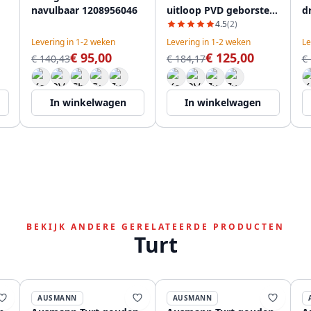
navulbaar 1208956046
uitloop PVD geborsteld
d
goud 1208956029
1
4.5
(2)
Levering in 1-2 weken
Levering in 1-2 weken
Le
€ 95,00
€ 125,00
€ 140,43
€ 184,17
€
In winkelwagen
In winkelwagen
BEKIJK ANDERE GERELATEERDE PRODUCTEN
Turt
AUSMANN
AUSMANN