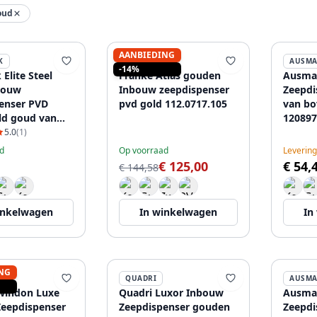
oud
AANBIEDING
K
FRANKE
AUSM
-14%
 Elite Steel
Franke Atlas gouden
Ausman
bouw
Inbouw zeepdispenser
Zeepdi
enser PVD
pvd gold 112.0717.105
van bo
ld goud van
120897
vulbaar
5.0
(1)
0
d
Op voorraad
Levering
€ 125,00
€ 54,
€ 144,58
inkelwagen
In winkelwagen
In
NG
QUADRI
AUSM
windon Luxe
Quadri Luxor Inbouw
Ausma
eepdispenser
Zeepdispenser gouden
Zeepdi