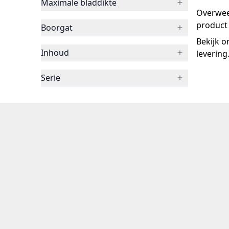
Maximale bladdikte
Overwee
product 
Boorgat
Bekijk o
Inhoud
leverin
Serie