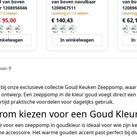
 van boven
van boven navulbaar
van bo
r 1208956046
1208967511
120896
 1-2 weken
Levering in 1-2 weken
Levering
€ 95,00
€ 140,43
€ 62,
inkelwagen
In winkelwagen
In
van
7
ij onze exclusieve collectie Goud Keuken Zeeppomp, waar s
 ontwerp. Een zeeppomp in de kleur goud voegt direct een 
ertijd praktische voordelen voor dagelijks gebruik.
rom kiezen voor een Goud Kle
 voor een zeeppomp in goudkleur is ideaal voor wie zijn ke
 accessoire. Het warme gouden accent past perfect bij dive