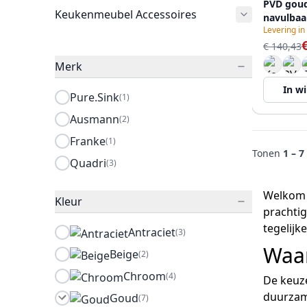
PVD goud
Keukenmeubel Accessoires
navulbaa
Levering in
€ 140,43
Merk
In w
Pure.Sink
(1)
Ausmann
(2)
Franke
(1)
Tonen
1 – 7
Quadri
(3)
Welkom b
Kleur
prachtig
tegelijk
Antraciet
(3)
Waa
Beige
(2)
Chroom
(4)
De keuze
duurzame
Goud
(7)