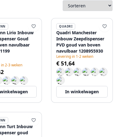
ANN
QUADRI
n Lirio Inbouw
Quadri Manchester
spenser Goud
Inbouw Zeepdispenser
ven navulbaar
PVD goud van boven
1199
navulbaar 1208955930
Levering in 1-2 weken
€ 51,64
 in 2-3 weken
42
 winkelwagen
In winkelwagen
ANN
nn Turt Inbouw
spenser goud