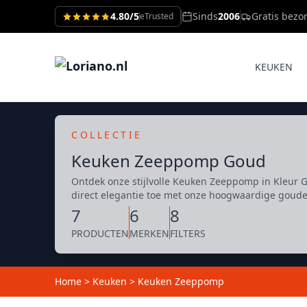
4.80/5
Sinds
2006
Gratis bezo
eTrusted
KEUKEN
COLLECTIE
Keuken Zeeppomp Goud
Ontdek onze stijlvolle Keuken Zeeppomp in Kleur G
direct elegantie toe met onze hoogwaardige gou
7
6
8
PRODUCTEN
MERKEN
FILTERS
Home
>
Keuken
>
Keuken Zeeppomp