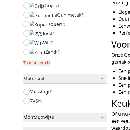
en zorgt
Grijs
(2)
Elega
Gun metal
(7)
Duur
Koper
(7)
Eenvo
Perfe
RVS
(7)
Voo
Wit
(2)
Zand
(2)
Onze Go
gemakkel
Toon meer (1)
Een p
Snell
Materiaal
Een 
Messing
Een s
(2)
Keuk
RVS
(5)
Of u nu 
Montagewijze
een veel
waardoor