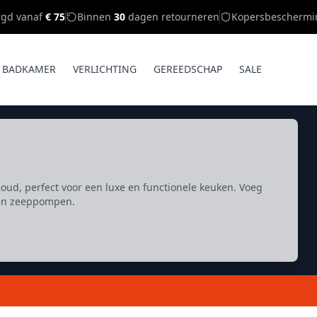
rgd vanaf
€ 75
Binnen
30
dagen retourneren
Kopersbeschermi
BADKAMER
VERLICHTING
GEREEDSCHAP
SALE
oud, perfect voor een luxe en functionele keuken. Voeg
den zeeppompen.