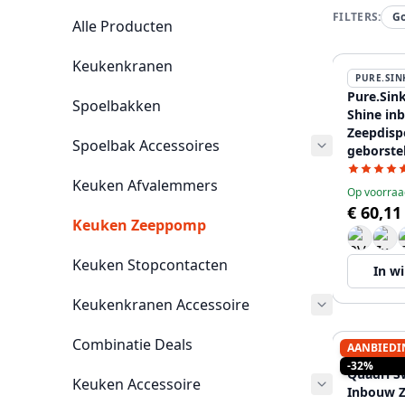
FILTERS:
G
Alle Producten
Keukenkranen
PURE.SIN
Pure.Sink
Spoelbakken
Shine in
Zeepdisp
Spoelbak Accessoires
geborste
boven na
Keuken Afvalemmers
PS9010-6
Op voorraa
€ 60,11
Keuken Zeeppomp
Keuken Stopcontacten
In w
Keukenkranen Accessoire
Combinatie Deals
AANBIEDI
QUADRI
-32%
Quadri S
Keuken Accessoire
Inbouw Z