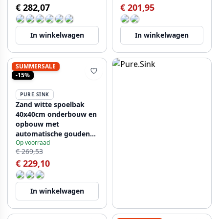
€ 282,07
€ 201,95
In winkelwagen
In winkelwagen
SUMMERSALE
-15%
PURE.SINK
Zand witte spoelbak
40x40cm onderbouw en
opbouw met
automatische gouden
Op voorraad
plug 1208971928
€ 269,53
€ 229,10
In winkelwagen