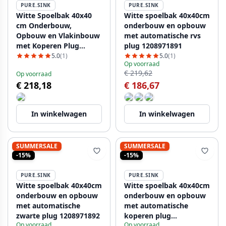
PURE.SINK
PURE.SINK
Witte Spoelbak 40x40
Witte spoelbak 40x40cm
cm Onderbouw,
onderbouw en opbouw
Opbouw en Vlakinbouw
met automatische rvs
met Koperen Plug
plug 1208971891
1208970538
5.0
(1)
5.0
(1)
Op voorraad
€ 219,62
Op voorraad
€ 218,18
€ 186,67
In winkelwagen
In winkelwagen
SUMMERSALE
SUMMERSALE
-15%
-15%
PURE.SINK
PURE.SINK
Witte spoelbak 40x40cm
Witte spoelbak 40x40cm
onderbouw en opbouw
onderbouw en opbouw
met automatische
met automatische
zwarte plug 1208971892
koperen plug
Op voorraad
Op voorraad
1208971893