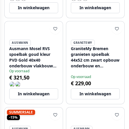
In winkelwagen
In winkelwagen
AUSMANN
GRANITEMY
Ausmann Mosel RVS
GraniteMy Bremen
spoelbak goud kleur
granieten spoelbak
PVD Gold 40x40
44x52 cm zwart opbouw
onderbouw vlakbouw
onderbouw en
Op voorraad
en opbouw 080914
vlakinbouw met
€ 321,50
Op voorraad
kraangatbank
€ 229,00
1208953870
In winkelwagen
In winkelwagen
SUMMERSALE
-15%
AUSMANN
AUSMANN