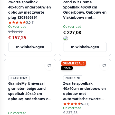
Zwarte spoelbak
Zand Wit Creme
40x40cm onderbouw en
Spoelbak 40x40 cm
opbouw met zwarte
Onderbouw, Opbouw en
plug 1208956391
Vlakinbouw met
Gouden Plug
5.0
(1)
Op voorraad
Op voorraad
1208970542
€ 185,00
€ 227,08
€ 157,25
In winkelwagen
In winkelwagen
SUMMERSALE
-15%
GRANITEMY
PURE.SINK
GraniteMy Universal
Zwarte spoelbak
granieten beige zand
40x40cm onderbouw en
spoelbak 40x40 cm
opbouw met
opbouw, onderbouw en
automatische zwarte
vlakinbouw met
plug 1208971851
5.0
(1)
Op voorraad
koperen plug
€ 237,58
Op voorraad
1208967210