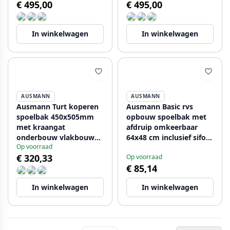
€ 495,00
€ 495,00
In winkelwagen
In winkelwagen
AUSMANN
AUSMANN
Ausmann Turt koperen
Ausmann Basic rvs
spoelbak 450x505mm
opbouw spoelbak met
met kraangat
afdruip omkeerbaar
onderbouw vlakbouw
64x48 cm inclusief sifon
Op voorraad
en opbouw 1208956959
1208956968
€ 320,33
Op voorraad
€ 85,14
In winkelwagen
In winkelwagen