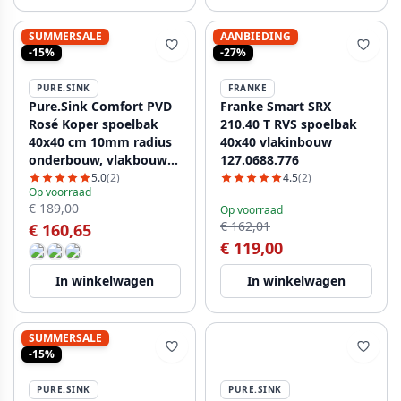
SUMMERSALE
AANBIEDING
-15%
-27%
PURE.SINK
FRANKE
Pure.Sink Comfort PVD
Franke Smart SRX
Rosé Koper spoelbak
210.40 T RVS spoelbak
40x40 cm 10mm radius
40x40 vlakinbouw
onderbouw, vlakbouw
127.0688.776
en opbouw PCM4040-62
5.0
(2)
4.5
(2)
Op voorraad
€ 189,00
Op voorraad
€ 162,01
€ 160,65
€ 119,00
In winkelwagen
In winkelwagen
SUMMERSALE
-15%
PURE.SINK
PURE.SINK