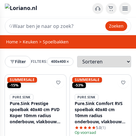
Zoeken
Home
>
Keuken
>
Spoelbakken
Filter
FILTERS:
400x400
SUMMERSALE
SUMMERSALE
-15%
-53%
PURE.SINK
PURE.SINK
Pure.Sink Prestige
Pure.Sink Comfort RVS
spoelbak 40x40 cm PVD
spoelbak 40x40 cm
Koper 10mm radius
10mm radius
onderbouw, vlakbouw
onderbouw, vlakbouw
en opbouw PPG4040-62
en opbouw PCM4040-02
5.0
(1)
Op voorraad