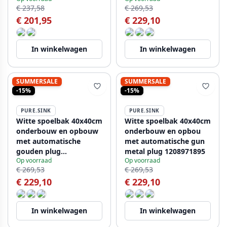
€ 237,58
€ 269,53
€ 201,95
€ 229,10
In winkelwagen
In winkelwagen
SUMMERSALE
SUMMERSALE
-15%
-15%
PURE.SINK
PURE.SINK
Witte spoelbak 40x40cm
Witte spoelbak 40x40cm
onderbouw en opbouw
onderbouw en opbou
met automatische
met automatische gun
gouden plug
metal plug 1208971895
Op voorraad
Op voorraad
1208971894
€ 269,53
€ 269,53
€ 229,10
€ 229,10
In winkelwagen
In winkelwagen