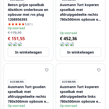
Beton grijze spoelbak
Ausmann Turt koperen
40x40cm onderbouw en
spoelbak met
opbouw met rvs plug
afdruipgedeelte rechts
1208956393
780x500mm opbouw en
vlakbouw 1208956943
5.0
(1)
Op voorraad
€ 178,30
Op voorraad
€ 151,55
€ 452,36
In winkelwagen
In winkelwagen
AUSMANN
AUSMANN
Ausmann Turt gouden
Ausmann Turt koperen
spoelbak met
spoelbak met
afdruipgedeelte rechts
afdruipgedeelte links
780x500mm opbouw en
780x500mm opbouw en
Op voorraad
Op voorraad
vlakbouw 1208956952
vlakbouw 1208956955