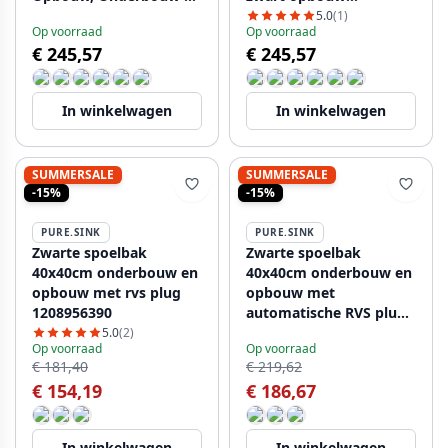
Vlakinbouw met Zwarte
onderbouw en
5.0
(1)
Op voorraad
Op voorraad
Plug 1208970751
vlakinbouw met zwarte
€ 245,57
€ 245,57
plug 1208967112
In winkelwagen
In winkelwagen
SUMMERSALE
SUMMERSALE
-15%
-15%
PURE.SINK
PURE.SINK
Zwarte spoelbak
Zwarte spoelbak
40x40cm onderbouw en
40x40cm onderbouw en
opbouw met rvs plug
opbouw met
1208956390
automatische RVS plug
1208971836
5.0
(2)
Op voorraad
Op voorraad
€ 181,40
€ 219,62
€ 154,19
€ 186,67
In winkelwagen
In winkelwagen