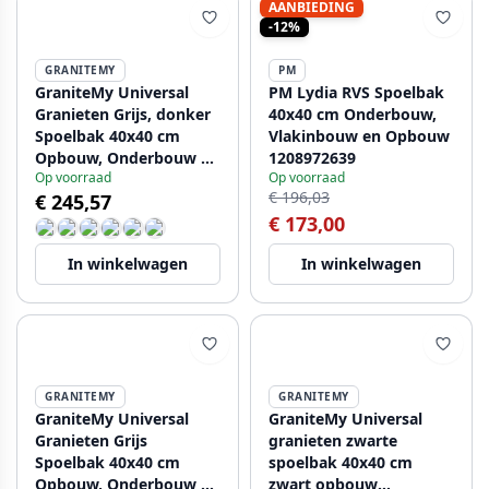
AANBIEDING
-12%
GRANITEMY
PM
GraniteMy Universal
PM Lydia RVS Spoelbak
Granieten Grijs, donker
40x40 cm Onderbouw,
Spoelbak 40x40 cm
Vlakinbouw en Opbouw
Opbouw, Onderbouw en
1208972639
Op voorraad
Op voorraad
Vlakinbouw met Zwarte
€ 196,03
€ 245,57
Plug 1208970747
€ 173,00
In winkelwagen
In winkelwagen
GRANITEMY
GRANITEMY
GraniteMy Universal
GraniteMy Universal
Granieten Grijs
granieten zwarte
Spoelbak 40x40 cm
spoelbak 40x40 cm
Opbouw, Onderbouw en
zwart opbouw