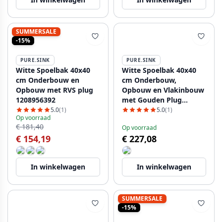
SUMMERSALE
-15%
PURE.SINK
PURE.SINK
Witte Spoelbak 40x40
Witte Spoelbak 40x40
cm Onderbouw en
cm Onderbouw,
Opbouw met RVS plug
Opbouw en Vlakinbouw
1208956392
met Gouden Plug
1208970537
5.0
(1)
5.0
(1)
Op voorraad
€ 181,40
Op voorraad
€ 154,19
€ 227,08
In winkelwagen
In winkelwagen
SUMMERSALE
-15%