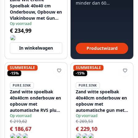
minder dan 60
Spoelbak 40x40 cm
seconden.
Onderbouw, Opbouw en
Vlakinbouw met Gun
Op voorraad
Metal Plug 1208970539
€ 234,99
In winkelwagen
Productwizard
SUMMERSALE
SUMMERSALE
-15%
-15%
PURE.SINK
PURE.SINK
Zand witte spoelbak
Zand witte spoelbak
40x40cm onderbouw en
40x40cm onderbouw en
opbouw met
opbouw met
automatische RVS plug
automatische gun metal
Op voorraad
Op voorraad
1208971925
plug 1208971929
€ 219,62
€ 269,53
€ 186,67
€ 229,10