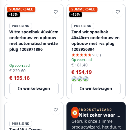
SUMMERSALE
SUMMERSALE
-15%
-15%
PURE.SINK
PURE.SINK
Witte spoelbak 40x40cm
Zand wit spoelbak
onderbouw en opbouw
40x40cm onderbouw en
met automatische witte
opbouw met rvs plug
plug 1208971896
1208956394
5.0
(1)
Op voorraad
€ 181,40
Op voorraad
€ 229,60
€ 154,19
€ 195,16
In winkelwagen
In winkelwagen
PRODUCTWIZARD
🧭
Niet zeker waar te beginnen?
Gebruik onze slimme
PURE.SINK
productwizard, het duurt
Zand Wit Creme