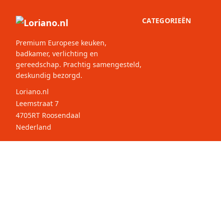
CATEGORIEËN
Premium Europese keuken,
badkamer, verlichting en
gereedschap. Prachtig samengesteld,
deskundig bezorgd.
Loriano.nl
Leemstraat 7
4705RT Roosendaal
Nederland
© 2026 Loriano.nl. Alle rechten
Selecteer
Nederla
voorbehouden.
uw land: