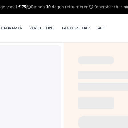
rgd vanaf
€ 75
Binnen
30
dagen retourneren
Kopersbeschermi
BADKAMER
VERLICHTING
GEREEDSCHAP
SALE