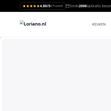
4.80/5
Sinds
2006
Gratis bezo
eTrusted
KEUKEN