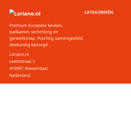
CATEGORIEËN
Premium Europese keuken,
badkamer, verlichting en
gereedschap. Prachtig samengesteld,
deskundig bezorgd.
Loriano.nl
Leemstraat 7
4705RT Roosendaal
Nederland
© 2026 Loriano.nl. Alle rechten
Selecteer
Nederla
voorbehouden.
uw land: