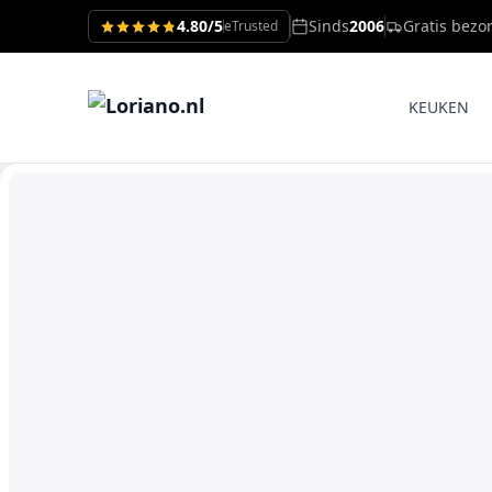
4.80/5
Sinds
2006
Gratis bezo
eTrusted
KEUKEN