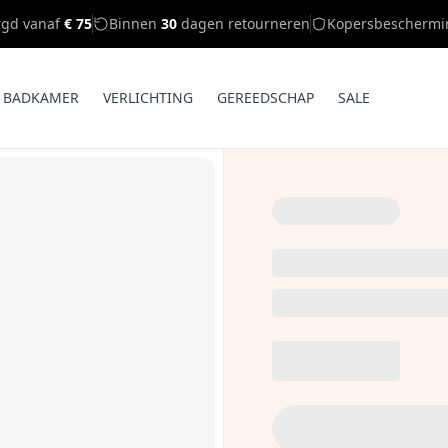
rgd vanaf
€ 75
Binnen
30
dagen retourneren
Kopersbeschermi
BADKAMER
VERLICHTING
GEREEDSCHAP
SALE